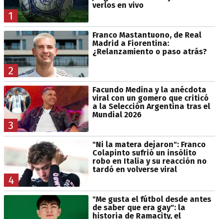
verlos en vivo
1
Franco Mastantuono, de Real
Madrid a Fiorentina:
¿Relanzamiento o paso atrás?
2
Facundo Medina y la anécdota
viral con un gomero que criticó
a la Selección Argentina tras el
Mundial 2026
3
"Ni la matera dejaron": Franco
Colapinto sufrió un insólito
robo en Italia y su reacción no
tardó en volverse viral
4
"Me gusta el fútbol desde antes
de saber que era gay": la
historia de Ramacity, el