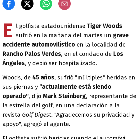
E
l golfista estadounidense
Tiger Woods
sufrió en la mañana del martes un
grave
accidente automovilístico
en la localidad de
Rancho Palos Verdes
, en el condado de
Los
Ángeles
, y debió ser hospitalizado.
Woods, de
45 años
, sufrió "múltiples" heridas en
sus piernas y
"actualmente está siendo
operado"
, dijo
Mark Steinberg
, representante de
la estrella del golf, en una declaración a la
revista
Golf Digest
. "Agradecemos su privacidad y
apoyo", agregó el agente.
El golfista sufrió heridas cuando el automóvil