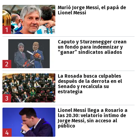
Murió Jorge Messi, el papá de
Lionel Messi
1
Caputo y Sturzenegger crean
un fondo para indemnizar y
“ganar” sindicatos aliados
2
La Rosada busca culpables
después de la derrota en el
Senado y recalcula su
estrategia
3
Lionel Messi llega a Rosario a
las 20.30: velatorio íntimo de
Jorge Messi, sin acceso al
público
4