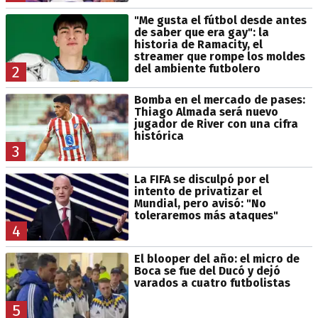
"Me gusta el fútbol desde antes
de saber que era gay": la
historia de Ramacity, el
streamer que rompe los moldes
del ambiente futbolero
2
Bomba en el mercado de pases:
Thiago Almada será nuevo
jugador de River con una cifra
histórica
3
La FIFA se disculpó por el
intento de privatizar el
Mundial, pero avisó: "No
toleraremos más ataques"
4
El blooper del año: el micro de
Boca se fue del Ducó y dejó
varados a cuatro futbolistas
5