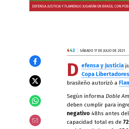
DEFENSA JUSTICIA Y FLAMENGO JUGARÁN EN BRASIL CON PÚB
4
4
2
SÁBADO 17 DE JULIO DE 2021
D
efensa y Justicia
ju
Copa Libertadore
brasileño autorizó a
Fla
Según informa
Doble Am
deben cumplir para ingr
negativo
48hs antes del
capacidad total es de
7