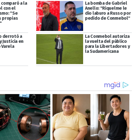
t comparó a la
La bomba de Gabriel
 con el
Anello: "Riquelme le
ismo: "Se
dio laburo a Russo por
s propias
pedido de Conmebol"
"
 derrotó a
La Conmebol autoriza
 Justicia en
la vuelta del público
 Varela
para la Libertadores y
la Sudamericana