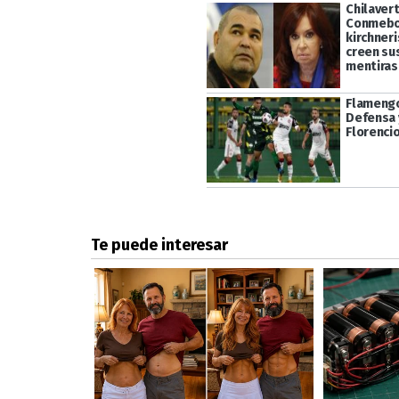
Chilaver
Conmebol
kirchner
creen su
mentiras
Flamengo
Defensa y
Florencio