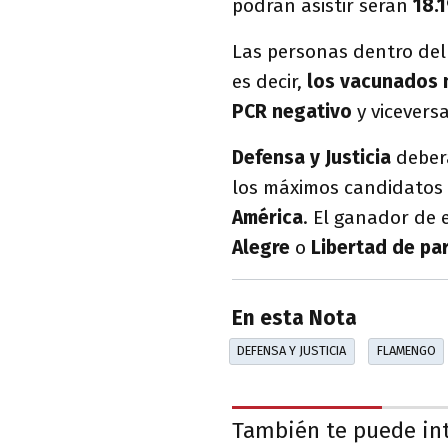
podrán asistir serán
18.
Las personas dentro del
es decir,
los vacunados n
PCR negativo
y viceversa
Defensa y Justicia
deber
los máximos candidatos 
América
. El ganador de 
Alegre
o
Libertad de pa
En esta Nota
DEFENSA Y JUSTICIA
FLAMENGO
También te puede in