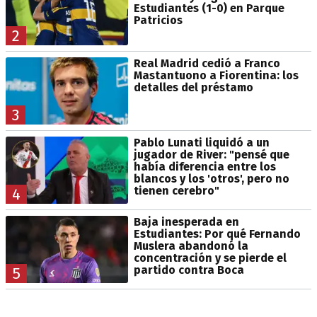
Estudiantes (1-0) en Parque
Patricios
2
Real Madrid cedió a Franco
Mastantuono a Fiorentina: los
detalles del préstamo
3
Pablo Lunati liquidó a un
jugador de River: "pensé que
había diferencia entre los
blancos y los 'otros', pero no
tienen cerebro"
4
Baja inesperada en
Estudiantes: Por qué Fernando
Muslera abandonó la
concentración y se pierde el
partido contra Boca
5