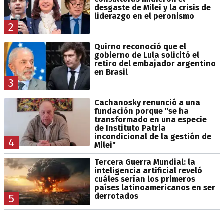
desgaste de Milei y la crisis de
liderazgo en el peronismo
2
Quirno reconoció que el
gobierno de Lula solicitó el
retiro del embajador argentino
en Brasil
3
Cachanosky renunció a una
fundación porque "se ha
transformado en una especie
de Instituto Patria
incondicional de la gestión de
4
Milei"
Tercera Guerra Mundial: la
inteligencia artificial reveló
cuáles serían los primeros
países latinoamericanos en ser
derrotados
5