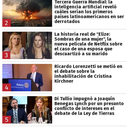
Tercera Guerra Mundial: la
inteligencia artificial reveló
cuáles serían los primeros
países latinoamericanos en ser
derrotados
2
La historia real de "Elize:
Sombras de una mujer", la
nueva película de Netflix sobre
el caso de una esposa que
descuartizó a su marido
3
Ricardo Lorenzetti se metió en
el debate sobre la
inhabilitación de Cristina
Kirchner
4
Di Tullio impugnó a Joaquín
Benegas Lynch por un presunto
conflicto de intereses en el
debate de la Ley de Tierras
5