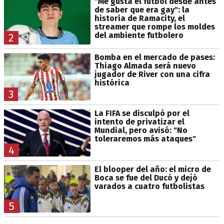
"Me gusta el fútbol desde antes
de saber que era gay": la
historia de Ramacity, el
streamer que rompe los moldes
del ambiente futbolero
2
Bomba en el mercado de pases:
Thiago Almada será nuevo
jugador de River con una cifra
histórica
3
La FIFA se disculpó por el
intento de privatizar el
Mundial, pero avisó: "No
toleraremos más ataques"
4
El blooper del año: el micro de
Boca se fue del Ducó y dejó
varados a cuatro futbolistas
5