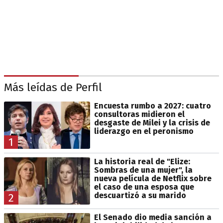
Más leídas de Perfil
Encuesta rumbo a 2027: cuatro
consultoras midieron el
desgaste de Milei y la crisis de
liderazgo en el peronismo
1
La historia real de "Elize:
Sombras de una mujer", la
nueva película de Netflix sobre
el caso de una esposa que
descuartizó a su marido
2
El Senado dio media sanción a