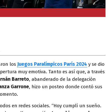
4
aron los
Juegos Paralímpicos París 2024
y se dio
pertura muy emotiva. Tanto es así que, a través
rnán Barreto
, abanderado de la delegación
anza Garrone
, hizo un posteo donde contó sus
momento.
odos en redes sociales. “Hoy cumplí un sueño.