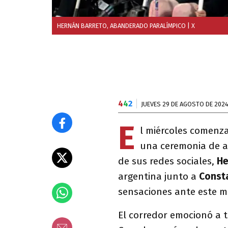
HERNÁN BARRETO, ABANDERADO PARALÍMPICO
| X
4
4
2
JUEVES 29 DE AGOSTO DE 202
E
l miércoles comenz
una ceremonia de a
de sus redes sociales,
He
argentina junto a
Const
sensaciones ante este 
El corredor emocionó a t