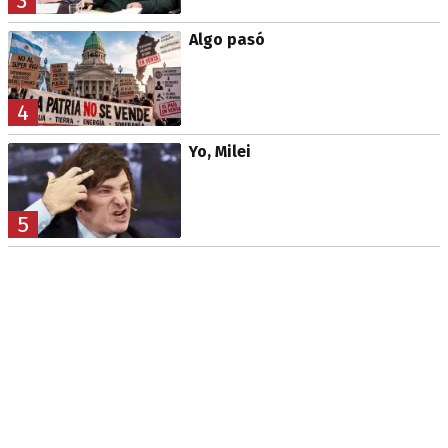
3
Algo pasó
4
Yo, Milei
5