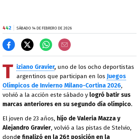
4
4
2
SÁBADO 14 DE FEBRERO DE 2026
T
iziano Gravier
,
uno de los ocho deportistas
argentinos que participan en los
Juegos
Olímpicos de Invierno Milano-Cortina 2026
,
volvió a la acción este sábado y
logró batir sus
marcas anteriores en su segundo día olímpico
.
El joven de 23 años,
hijo de Valeria Mazza y
Alejandro Gravier
, volvió a las pistas de Stelvio,
dond
e finalizó en la 26ª posición en la