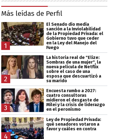
Más leídas de Perfil
El Senado dio media
sanción a la Inviolabilidad
de la Propiedad Privada: el
Gobierno tuvo que ceder
en la Ley del Manejo del
1
Fuego
La historia real de "Elize:
Sombras de una mujer", la
nueva película de Netflix
sobre el caso de una
esposa que descuartizó a
2
su marido
Encuesta rumbo a 2027:
cuatro consultoras
midieron el desgaste de
Milei y la crisis de liderazgo
3
en el peronismo
Ley de Propiedad Privada:
qué senadores votaron a
favor y cuáles en contra
4