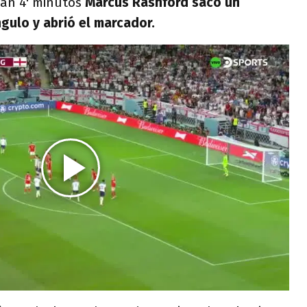
ban 4' minutos
Marcus Rashford sacó un
ngulo y abrió el marcador.