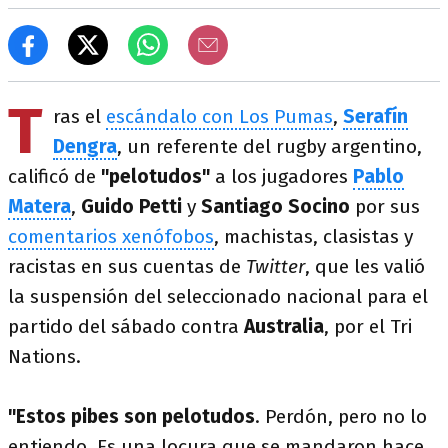
T
ras el
escándalo con Los Pumas
,
Serafín
Dengra
, un referente del rugby argentino,
calificó de
"pelotudos"
a los jugadores
Pablo
Matera
,
Guido Petti
y
Santiago Socino
por sus
comentarios xenófobos
, machistas, clasistas y
racistas en sus cuentas de
Twitter
, que les valió
la suspensión del seleccionado nacional para el
partido del sábado contra
Australia
, por el Tri
Nations.
"Estos pibes son pelotudos
. Perdón, pero no lo
entiendo. Es una locura que se mandaron hace