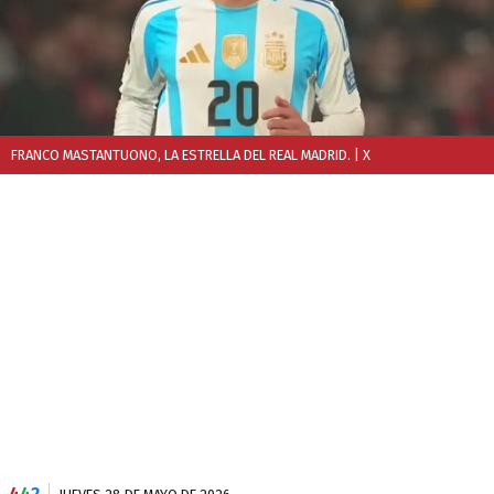
FRANCO MASTANTUONO, LA ESTRELLA DEL REAL MADRID.
| X
4
4
2