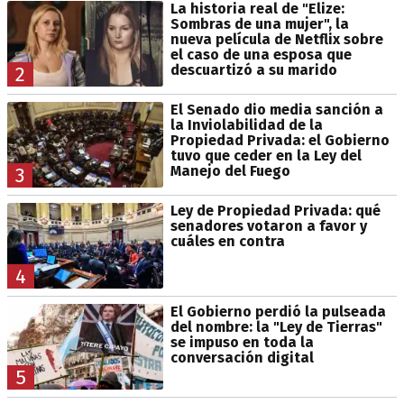
La historia real de "Elize:
Sombras de una mujer", la
nueva película de Netflix sobre
el caso de una esposa que
descuartizó a su marido
2
El Senado dio media sanción a
la Inviolabilidad de la
Propiedad Privada: el Gobierno
tuvo que ceder en la Ley del
Manejo del Fuego
3
Ley de Propiedad Privada: qué
senadores votaron a favor y
cuáles en contra
4
El Gobierno perdió la pulseada
del nombre: la "Ley de Tierras"
se impuso en toda la
conversación digital
5