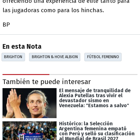
ofreciendo una experiencia de élite tanto para
las jugadoras como para los hinchas.
BP
En esta Nota
BRIGHTON
BRIGHTON & HOVE ALBION
FÚTBOL FEMENINO
También te puede interesar
El mensaje de tranquilidad de
Alexia Putellas tras vivir el
devastador sismo en
Venezuela: "Estamos a salvo"
Histórico: la Selección
Argentina femenina empató
con Perú y selló su clasificación
al Mundial de Brasil 2027