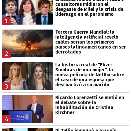
consultoras midieron el
desgaste de Milei y la crisis de
liderazgo en el peronismo
1
Tercera Guerra Mundial: la
inteligencia artificial reveló
cuáles serían los primeros
países latinoamericanos en ser
derrotados
2
La historia real de "Elize:
Sombras de una mujer", la
nueva película de Netflix sobre
el caso de una esposa que
descuartizó a su marido
3
Ricardo Lorenzetti se metió en
el debate sobre la
inhabilitación de Cristina
Kirchner
4
Di Tullio impugnó a Joaquín