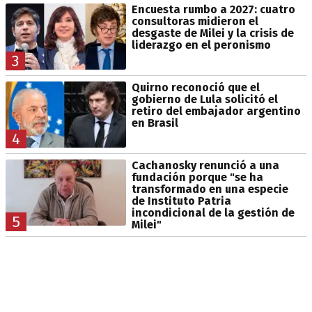
Encuesta rumbo a 2027: cuatro
consultoras midieron el
desgaste de Milei y la crisis de
liderazgo en el peronismo
3
Quirno reconoció que el
gobierno de Lula solicitó el
retiro del embajador argentino
en Brasil
4
Cachanosky renunció a una
fundación porque "se ha
transformado en una especie
de Instituto Patria
incondicional de la gestión de
5
Milei"