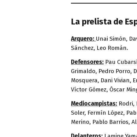
La prelista de E
Arquero:
Unai Simón, Dav
Sánchez, Leo Román.
Defensores:
Pau Cubarsí,
Grimaldo, Pedro Porro, 
Mosquera, Dani Vivian, Er
Víctor Gómez, Óscar Min
Mediocampistas:
Rodri,
Soler, Fermín López, Pab
Merino, Pablo Barrios, Al
Delanteros:
Lamine Yamal