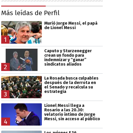
Más leídas de Perfil
Murió Jorge Messi, el papá
de Lionel Messi
1
Caputo y Sturzenegger
crean un fondo para
indemnizar y “ganar”
sindicatos aliados
2
La Rosada busca culpables
después de la derrota en
el Senado y recalcula su
estrategia
3
Lionel Messi llega a
Rosario a las 20.30:
velatorio íntimo de Jorge
Messi, sin acceso al público
4
Los aviones F 16