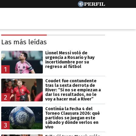
Las más leídas
Lionel Messi voló de
urgencia a Rosario y hay
incertidumbre por su
regreso al fútbol
1
Coudet fue contundente
tras la sexta derrota de
River: “Si no se empiezan a
dar los resultados, no le
2
voy a hacer mal a River”
Continúa la Fecha 4 del
Torneo Clausura 2026: qué
partidos se juegan este
sábado y dónde verlos en
3
vivo