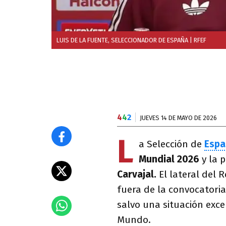
LUIS DE LA FUENTE, SELECCIONADOR DE ESPAÑA
| RFEF
4
4
2
JUEVES 14 DE MAYO DE 2026
L
a Selección de
Espa
Mundial 2026
y la p
Carvajal.
El lateral del 
fuera de la convocatoria
salvo una situación exce
Mundo.