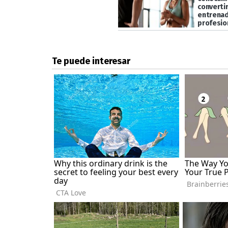
converti
entrena
profesio