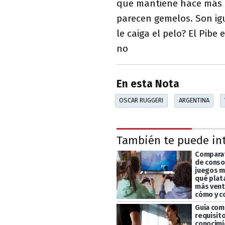
que mantiene hace más d
parecen gemelos. Son ig
le caiga el pelo? El Pib
no
En esta Nota
OSCAR RUGGERI
ARGENTINA
También te puede in
Comparat
de conso
juegos m
qué plat
más vent
cómo y c
Guía com
requisito
conocimi