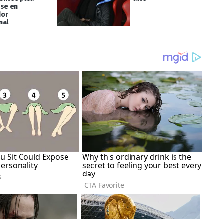
rse en
dor
nal