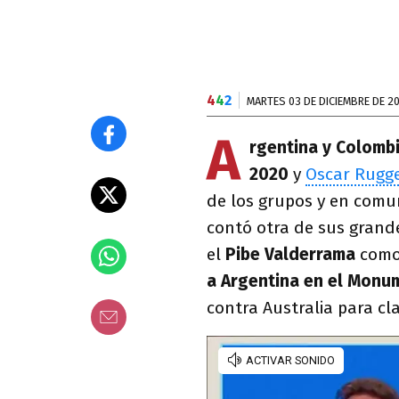
4
4
2
MARTES 03 DE DICIEMBRE DE 2
A
rgentina y Colomb
2020
y
Oscar Rugge
de los grupos y en com
contó otra de sus grand
el
Pibe Valderrama
como
a Argentina en el Monu
contra Australia para cl