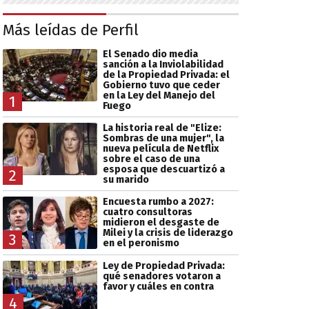
Más leídas de Perfil
El Senado dio media
sanción a la Inviolabilidad
de la Propiedad Privada: el
Gobierno tuvo que ceder
en la Ley del Manejo del
1
Fuego
La historia real de "Elize:
Sombras de una mujer", la
nueva película de Netflix
sobre el caso de una
esposa que descuartizó a
2
su marido
Encuesta rumbo a 2027:
cuatro consultoras
midieron el desgaste de
Milei y la crisis de liderazgo
3
en el peronismo
Ley de Propiedad Privada:
qué senadores votaron a
favor y cuáles en contra
4