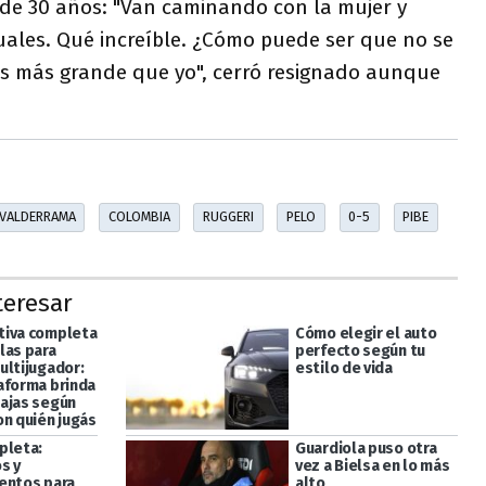
e 30 años: "Van caminando con la mujer y
uales. Qué increíble. ¿Cómo puede ser que no se
e es más grande que yo", cerró resignado aunque
VALDERRAMA
COLOMBIA
RUGGERI
PELO
0-5
PIBE
teresar
iva completa
Cómo elegir el auto
las para
perfecto según tu
ultijugador:
estilo de vida
aforma brinda
ajas según
on quién jugás
pleta:
Guardiola puso otra
s y
vez a Bielsa en lo más
entos para
alto