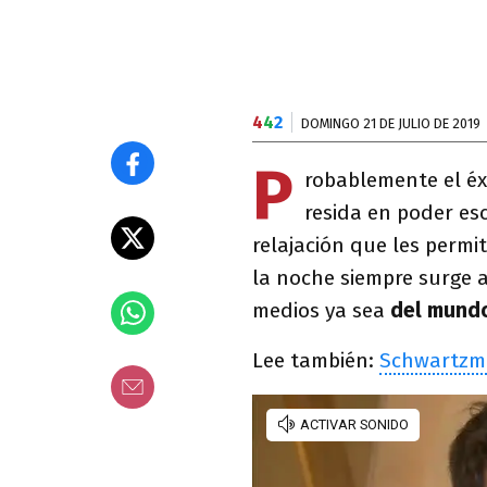
4
4
2
DOMINGO 21 DE JULIO DE 2019
P
robablemente el éx
resida en poder esc
relajación que les permi
la noche siempre surge 
medios ya sea
del mundo
Lee también:
Schwartzma