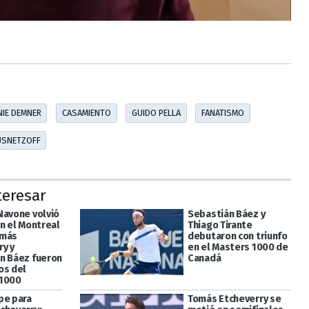
IE DEMNER
CASAMIENTO
GUIDO PELLA
FANATISMO
USNETZOFF
teresar
Navone volvió
Sebastián Báez y
en el Montreal
Thiago Tirante
omás
debutaron con triunfo
ry y
en el Masters 1000 de
n Báez fueron
Canadá
os del
 1000
pe para
Tomás Etcheverry se