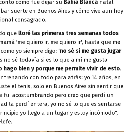
 contó cómo fue dejar su
Bahía Blanca
natal
obar suerte en Buenos Aires y cómo vive aun hoy
sional consagrado.
rdo que
lloré las primeras tres semanas todos
mamá 'me quiero ir, me quiero ir', hasta que me
como yo siempre digo:
'no sé si me gusta jugar
 no sé todavía si es lo que a mí me gusta
 hago bien y porque me permite vivir de esto.
entrenando con todo para atrás: yo 14 años, en
ste el tenis, solo en Buenos Aires sin sentir que
e fui acostumbrando pero creo que perdí un
d la perdí entera, yo no sé lo que es sentarse
rincipio yo llego a un lugar y estoy incómodo",
lefe.