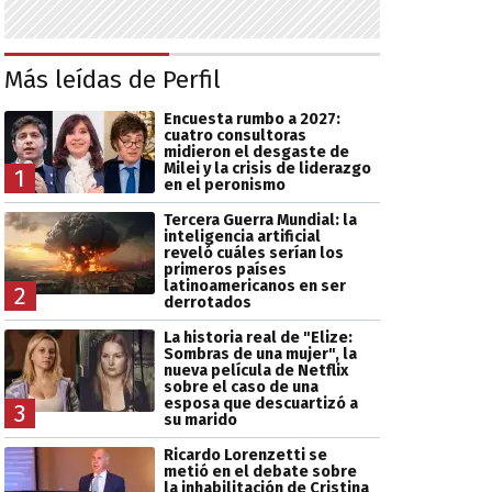
Más leídas de Perfil
Encuesta rumbo a 2027:
cuatro consultoras
midieron el desgaste de
Milei y la crisis de liderazgo
1
en el peronismo
Tercera Guerra Mundial: la
inteligencia artificial
reveló cuáles serían los
primeros países
latinoamericanos en ser
2
derrotados
La historia real de "Elize:
Sombras de una mujer", la
nueva película de Netflix
sobre el caso de una
esposa que descuartizó a
3
su marido
Ricardo Lorenzetti se
metió en el debate sobre
la inhabilitación de Cristina