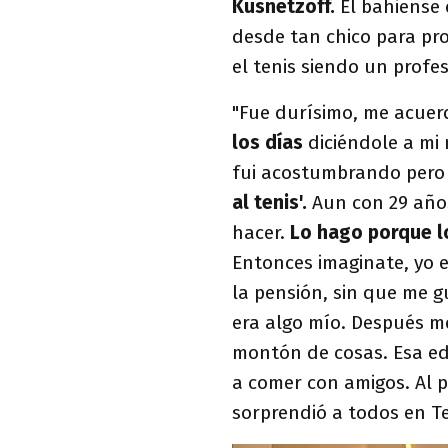
Kusnetzoff.
El bahiense
desde tan chico para pr
el tenis siendo un profe
"Fue durísimo, me acue
los días
diciéndole a mi 
fui acostumbrando pero 
al tenis'.
Aun con 29 años
hacer.
Lo hago porque lo
Entonces imaginate, yo 
la pensión, sin que me gu
era algo mío. Después m
montón de cosas. Esa eda
a comer con amigos. Al p
sorprendió a todos en Te