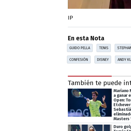
IP
En esta Nota
GUIDO PELLA
TENIS
STEPHAN
CONFESIÓN
DISNEY
ANDY K
También te puede in
Mariano 
a ganar 
Open: T
Etchever
Sebastiá
eliminad
Masters
Duro gol