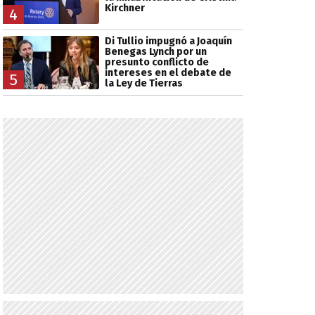
Kirchner
4
Di Tullio impugnó a Joaquín
Benegas Lynch por un
presunto conflicto de
intereses en el debate de
5
la Ley de Tierras