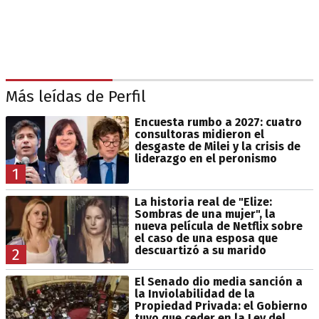
Más leídas de Perfil
Encuesta rumbo a 2027: cuatro
consultoras midieron el
desgaste de Milei y la crisis de
liderazgo en el peronismo
1
La historia real de "Elize:
Sombras de una mujer", la
nueva película de Netflix sobre
el caso de una esposa que
descuartizó a su marido
2
El Senado dio media sanción a
la Inviolabilidad de la
Propiedad Privada: el Gobierno
tuvo que ceder en la Ley del