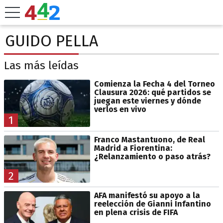
GUIDO PELLA
Las más leídas
Comienza la Fecha 4 del Torneo
Clausura 2026: qué partidos se
juegan este viernes y dónde
verlos en vivo
1
Franco Mastantuono, de Real
Madrid a Fiorentina:
¿Relanzamiento o paso atrás?
2
AFA manifestó su apoyo a la
reelección de Gianni Infantino
en plena crisis de FIFA