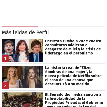
Más leídas de Perfil
Encuesta rumbo a 2027: cuatro
consultoras midieron el
desgaste de Milei y la crisis de
liderazgo en el peronismo
1
La historia real de "Elize:
Sombras de una mujer", la
nueva película de Netflix sobre
el caso de una esposa que
descuartizó a su marido
2
El Senado dio media sanción a
la Inviolabilidad de la
Propiedad Privada: el Gobierno
tuvo que ceder en la Ley del