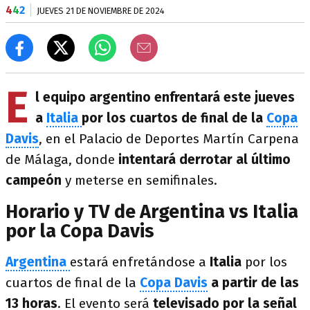
4
4
2
JUEVES 21 DE NOVIEMBRE DE 2024
E
l equipo argentino enfrentará este jueves
a
Italia
por los cuartos de final de la
Copa
Davis
, en el Palacio de Deportes Martín Carpena
de Málaga, donde
intentará derrotar al último
campeón
y meterse en semifinales.
Horario y TV de Argentina vs Italia
por la Copa Davis
Argentina
estará enfretándose a
Italia
por los
cuartos de final de la
Copa Davis
a partir de las
13 horas
. El evento será
televisado por la señal