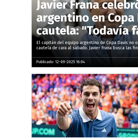
Javier Frana celebr
argentino en Copa 
cautela: "Todavía 
El capitán del equipo argentino de Copa Davis no ocu
cautela de cara al sábado. Javier Frana busca las f
Publicado: 12-09-2025 16:04