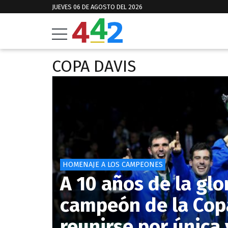
JUEVES 06 DE AGOSTO DEL 2026
COPA DAVIS
HOMENAJE A LOS CAMPEONES
A 10 años de la glo
campeón de la Copa
reunirse por única