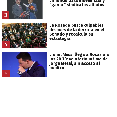
un fondo para indemnizar y
“ganar” sindicatos aliados
3
La Rosada busca culpables
después de la derrota en el
Senado y recalcula su
estrategia
4
Lionel Messi llega a Rosario a
las 20.30: velatorio íntimo de
Jorge Messi, sin acceso al
público
5