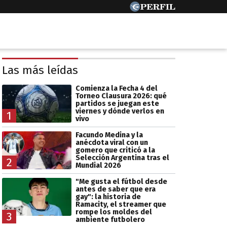
Las más leídas
Comienza la Fecha 4 del
Torneo Clausura 2026: qué
partidos se juegan este
viernes y dónde verlos en
1
vivo
Facundo Medina y la
anécdota viral con un
gomero que criticó a la
Selección Argentina tras el
2
Mundial 2026
"Me gusta el fútbol desde
antes de saber que era
gay": la historia de
Ramacity, el streamer que
rompe los moldes del
3
ambiente futbolero