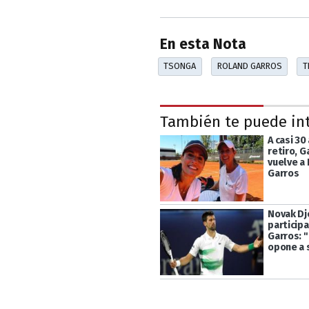
En esta Nota
TSONGA
ROLAND GARROS
T
También te puede in
A casi 30
retiro, G
vuelve a
Garros
Novak Dj
particip
Garros: 
opone a 