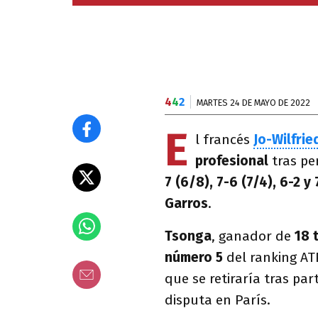
4
4
2
MARTES 24 DE MAYO DE 2022
E
l francés
Jo-Wilfri
profesional
tras pe
7 (6/8), 7-6 (7/4), 6-2 y
Garros
.
Tsonga
, ganador de
18 
número 5
del ranking A
que se retiraría tras pa
disputa en París.