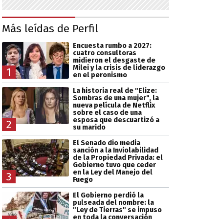
Más leídas de Perfil
Encuesta rumbo a 2027:
cuatro consultoras
midieron el desgaste de
Milei y la crisis de liderazgo
1
en el peronismo
La historia real de "Elize:
Sombras de una mujer", la
nueva película de Netflix
sobre el caso de una
esposa que descuartizó a
2
su marido
El Senado dio media
sanción a la Inviolabilidad
de la Propiedad Privada: el
Gobierno tuvo que ceder
en la Ley del Manejo del
3
Fuego
El Gobierno perdió la
pulseada del nombre: la
"Ley de Tierras" se impuso
en toda la conversación