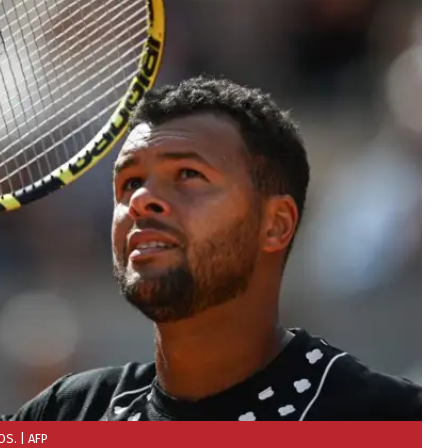
OS.
| AFP