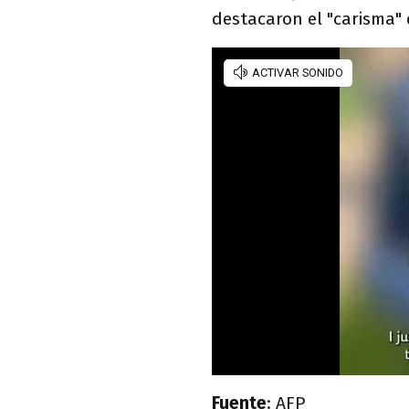
destacaron el "carisma" 
Fuente
: AFP