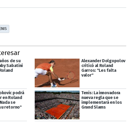
ENIS
teresar
 años de su
Alexander Dolgopolov
aby Sabatini
criticó al Roland
 Roland
Garros: "Les falta
valor"
okovic podrá
Tenis: La innovadora
ar en Roland
nueva regla que se
"Nada se
implementará en los
su retorno"
Grand Slams