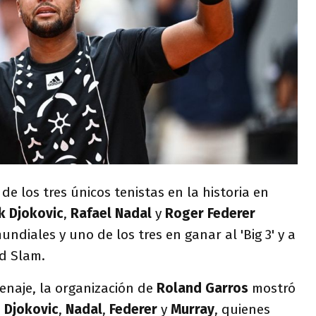
de los tres únicos tenistas en la historia en
k Djokovic
,
Rafael Nadal
y
Roger Federer
diales y uno de los tres en ganar al 'Big 3' y a
d Slam.
enaje, la organización de
Roland Garros
mostró
e
Djokovic
,
Nadal
,
Federer
y
Murray
, quienes