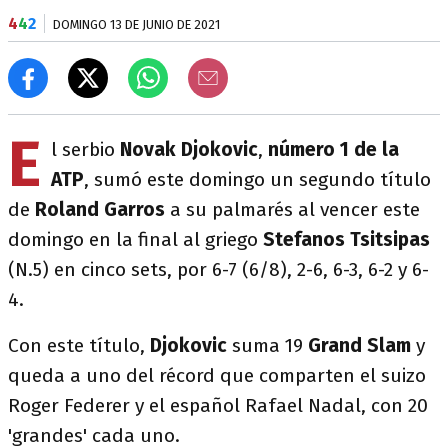
4
4
2
DOMINGO 13 DE JUNIO DE 2021
E
l serbio
Novak Djokovic
,
número 1 de la
ATP
, sumó este domingo un segundo título
de
Roland Garros
a su palmarés al vencer este
domingo en la final al griego
Stefanos Tsitsipas
(N.5) en cinco sets, por 6-7 (6/8), 2-6, 6-3, 6-2 y 6-
4.
Con este título,
Djokovic
suma 19
Grand Slam
y
queda a uno del récord que comparten el suizo
Roger Federer y el español Rafael Nadal, con 20
'grandes' cada uno.