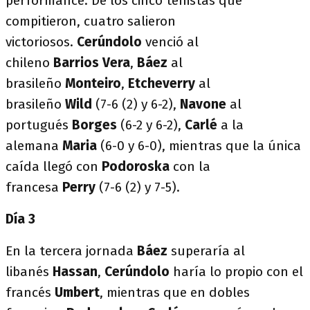
performance. De los cinco tenistas que
compitieron, cuatro salieron
victoriosos.
Cerúndolo
venció al
chileno
Barrios
Vera
,
Báez
al
brasileño
Monteiro
,
Etcheverry
al
brasileño
Wild
(7-6 (2) y 6-2),
Navone
al
portugués
Borges
(6-2 y 6-2),
Carlé
a la
alemana
Maria
(6-0 y 6-0), mientras que la única
caída llegó con
Podoroska
con la
francesa
Perry
(7-6 (2) y 7-5).
Día 3
En la tercera jornada
Báez
superaría al
libanés
Hassan
,
Cerúndolo
haría lo propio con el
francés
Umbert
, mientras que en dobles