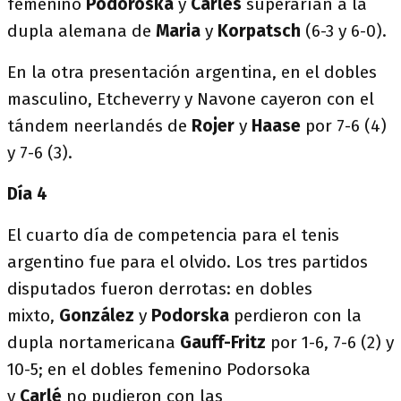
femenino
Podoroska
y
Carlés
superarían a la
dupla alemana de
Maria
y
Korpatsch
(6-3 y 6-0).
En la otra presentación argentina, en el dobles
masculino, Etcheverry y Navone cayeron con el
tándem neerlandés de
Rojer
y
Haase
por 7-6 (4)
y 7-6 (3).
Día 4
El cuarto día de competencia para el tenis
argentino fue para el olvido. Los tres partidos
disputados fueron derrotas: en dobles
mixto,
González
y
Podorska
perdieron con la
dupla nortamericana
Gauff-Fritz
por 1-6, 7-6 (2) y
10-5; en el dobles femenino Podorsoka
y
Carlé
no pudieron con las