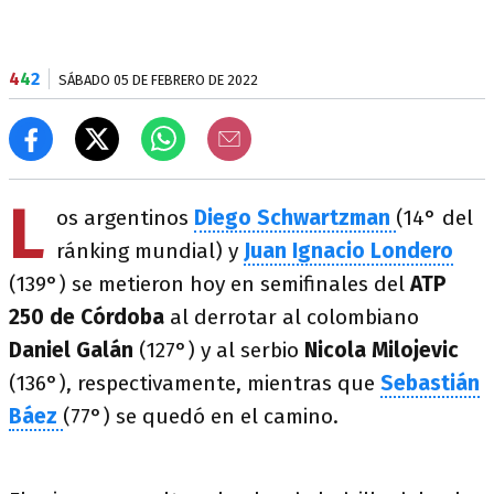
4
4
2
SÁBADO 05 DE FEBRERO DE 2022
L
os argentinos
Diego Schwartzman
(14° del
ránking mundial) y
Juan Ignacio Londero
(139°) se metieron hoy en semifinales del
ATP
250 de Córdoba
al derrotar al colombiano
Daniel Galán
(127°) y al serbio
Nicola Milojevic
(136°), respectivamente, mientras que
Sebastián
Báez
(77°) se quedó en el camino.