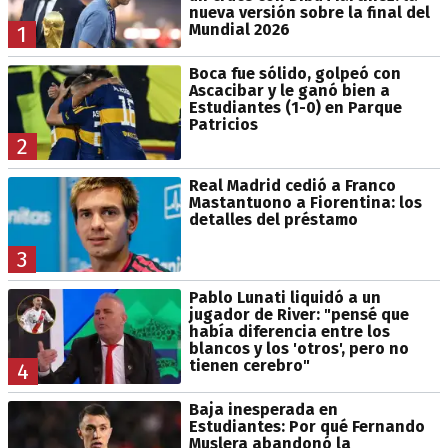
nueva versión sobre la final del
Mundial 2026
1
Boca fue sólido, golpeó con
Ascacibar y le ganó bien a
Estudiantes (1-0) en Parque
Patricios
2
Real Madrid cedió a Franco
Mastantuono a Fiorentina: los
detalles del préstamo
3
Pablo Lunati liquidó a un
jugador de River: "pensé que
había diferencia entre los
blancos y los 'otros', pero no
tienen cerebro"
4
Baja inesperada en
Estudiantes: Por qué Fernando
Muslera abandonó la