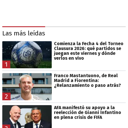
Las más leídas
Comienza la Fecha 4 del Torneo
Clausura 2026: qué partidos se
juegan este viernes y dónde
verlos en vivo
1
Franco Mastantuono, de Real
Madrid a Fiorentina:
¿Relanzamiento o paso atrás?
2
AFA manifestó su apoyo a la
reelección de Gianni Infantino
en plena crisis de FIFA