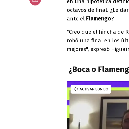
en una hipotética defini
octavos de final. ¿Le da
ante el
Flamengo
?
"Creo que el hincha de R
robó una final en los ú
mejores", expresó Higuaí
¿Boca o Flamengo?