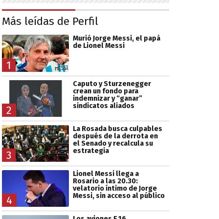
Más leídas de Perfil
Murió Jorge Messi, el papá
de Lionel Messi
1
Caputo y Sturzenegger
crean un fondo para
indemnizar y “ganar”
sindicatos aliados
2
La Rosada busca culpables
después de la derrota en
el Senado y recalcula su
estrategia
3
Lionel Messi llega a
Rosario a las 20.30:
velatorio íntimo de Jorge
Messi, sin acceso al público
4
Los aviones F 16