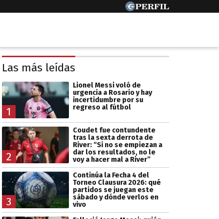
Las más leídas
Lionel Messi voló de
urgencia a Rosario y hay
incertidumbre por su
regreso al fútbol
1
Coudet fue contundente
tras la sexta derrota de
River: “Si no se empiezan a
dar los resultados, no le
2
voy a hacer mal a River”
Continúa la Fecha 4 del
Torneo Clausura 2026: qué
partidos se juegan este
sábado y dónde verlos en
3
vivo