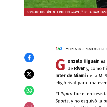
GONZALO HIGUAÍN EN EL INTER DE MIAMI. // INSTAGRAM
| INS
4
4
2
VIERNES 06 DE NOVIEMBRE DE 
G
onzalo Higuaín
es 
de
River
y, como h
Inter de Miami
de la MLS
eligió rival para una eve
El
Pipita
fue el entrevis
Sports
, y no esquivó la 