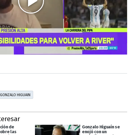
GONZALO HIGUAIN
teresar
ación de
Gonzalo Higuaín se
sobre las
enojó con un