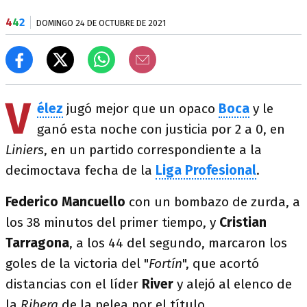
4
4
2
DOMINGO 24 DE OCTUBRE DE 2021
V
élez
jugó mejor que un opaco
Boca
y le
ganó esta noche con justicia por 2 a 0, en
Liniers
, en un partido correspondiente a la
decimoctava fecha de la
Liga Profesional
.
Federico Mancuello
con un bombazo de zurda, a
los 38 minutos del primer tiempo, y
Cristian
Tarragona
, a los 44 del segundo, marcaron los
goles de la victoria del "
Fortín
", que acortó
distancias con el líder
River
y alejó al elenco de
la
Ribera
de la pelea por el título.