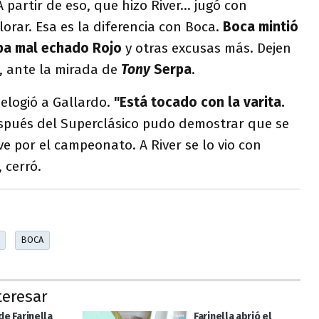
A partir de eso, que hizo River... jugó con
orar. Esa es la diferencia con Boca.
Boca mintió
aba mal echado Rojo
y otras excusas más. Dejen
a, ante la mirada de
Tony
Serpa
.
 elogió a Gallardo.
"Está tocado con la varita.
spués del Superclásico pudo demostrar que se
e por el campeonato. A River se lo vio con
, cerró.
BOCA
teresar
 de Farinella
Farinella abrió el