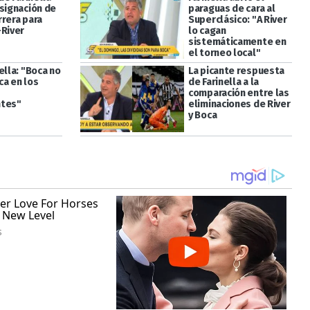
esignación de
paraguas de cara al
rrera para
Superclásico: "A River
-River
lo cagan
sistemáticamente en
el torneo local"
ella: "Boca no
La picante respuesta
ca en los
de Farinella a la
comparación entre las
ntes"
eliminaciones de River
y Boca