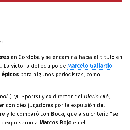
21
eres
en Córdoba y se encamina hacia el título en
l
. La victoria del equipo de
Marcelo Gallardo
s épicos
para algunos periodistas, como
bol
(TyC Sports) y ex director del
Diario Olé
,
er
con diez jugadores por la expulsión del
re
y lo comparó con
Boca
, que a su criterio
"se
o expulsaron a
Marcos Rojo
en el