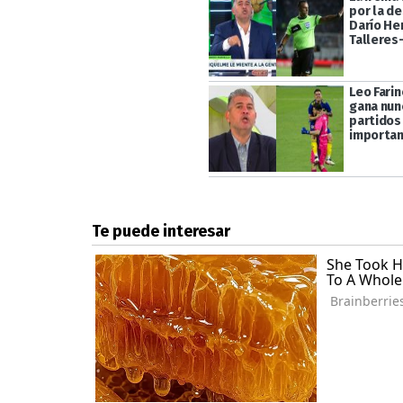
por la d
Darío He
Talleres
Leo Farin
gana nun
partidos
importa