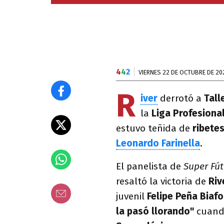
4
4
2
VIERNES 22 DE OCTUBRE DE 20
R
iver
derrotó a
Tall
la
Liga Profesiona
estuvo teñida de
ribete
Leonardo Farinella
.
El panelista de
Super Fút
resaltó la victoria de
Riv
juvenil
Felipe Peña Biafo
la pasó llorando"
cuand