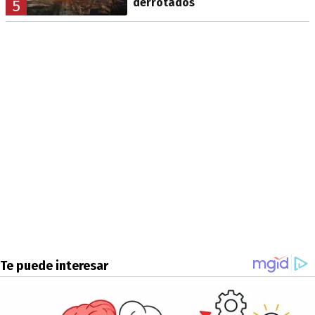
derrotados
5