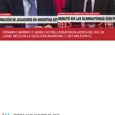
FERNANDO NIEMBRO Y JAVIER CASTRILLI DEBATIERON ACERCA DEL ROL DE
LIONEL MESSI EN LA SELECCIÓN ARGENTINA.
| CAPTURA ESPN FC.
4
4
2