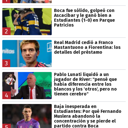
Boca fue sólido, golpeó con
Ascacibar y le ganó bien a
Estudiantes (1-0) en Parque
Patricios
2
Real Madrid cedió a Franco
Mastantuono a Fiorentina: los
detalles del préstamo
3
Pablo Lunati liquidó a un
jugador de River: "pensé que
había diferencia entre los
blancos y los 'otros', pero no
tienen cerebro"
4
Baja inesperada en
Estudiantes: Por qué Fernando
Muslera abandonó la
concentración y se pierde el
partido contra Boca
5