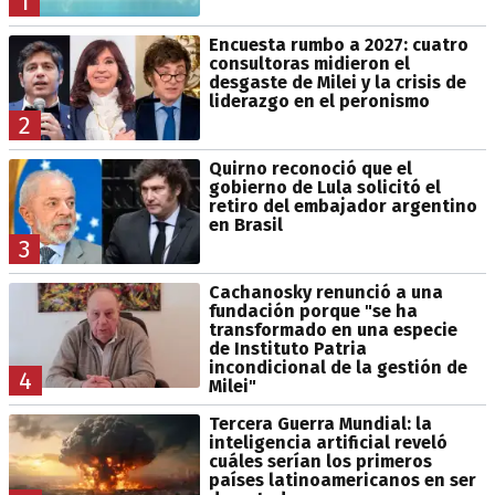
1
Encuesta rumbo a 2027: cuatro
consultoras midieron el
desgaste de Milei y la crisis de
liderazgo en el peronismo
2
Quirno reconoció que el
gobierno de Lula solicitó el
retiro del embajador argentino
en Brasil
3
Cachanosky renunció a una
fundación porque "se ha
transformado en una especie
de Instituto Patria
incondicional de la gestión de
4
Milei"
Tercera Guerra Mundial: la
inteligencia artificial reveló
cuáles serían los primeros
países latinoamericanos en ser