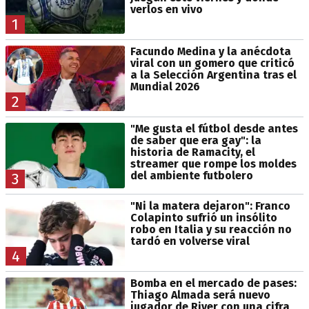
verlos en vivo
1
Facundo Medina y la anécdota
viral con un gomero que criticó
a la Selección Argentina tras el
Mundial 2026
2
"Me gusta el fútbol desde antes
de saber que era gay": la
historia de Ramacity, el
streamer que rompe los moldes
del ambiente futbolero
3
"Ni la matera dejaron": Franco
Colapinto sufrió un insólito
robo en Italia y su reacción no
tardó en volverse viral
4
Bomba en el mercado de pases:
Thiago Almada será nuevo
jugador de River con una cifra