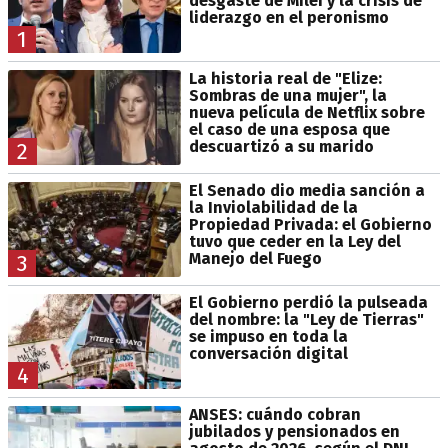
desgaste de Milei y la crisis de
liderazgo en el peronismo
1
La historia real de "Elize:
Sombras de una mujer", la
nueva película de Netflix sobre
el caso de una esposa que
descuartizó a su marido
2
El Senado dio media sanción a
la Inviolabilidad de la
Propiedad Privada: el Gobierno
tuvo que ceder en la Ley del
Manejo del Fuego
3
El Gobierno perdió la pulseada
del nombre: la "Ley de Tierras"
se impuso en toda la
conversación digital
4
ANSES: cuándo cobran
jubilados y pensionados en