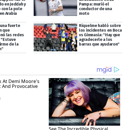
do en Jeddah y
Pampa: murió el
 con la pole
conductor de una
en Arabia
moto
 una fuerte
Riquelme habló sobre
n que
los incidentes en Boca
onó las redes
vs Gimnasia: "Hay que
: "Estuve
agradecerle a los
irme de la
barras que ayudaron"
n"