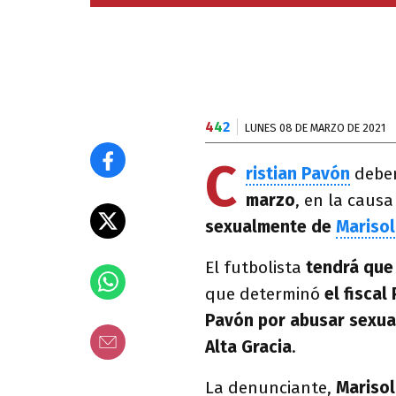
4
4
2
LUNES 08 DE MARZO DE 2021
C
ristian Pavón
deber
marzo
, en la caus
sexualmente de
Marisol
El futbolista
tendrá que 
que determinó
el fiscal
Pavón por abusar sexua
Alta Gracia
.
La denunciante,
Marisol