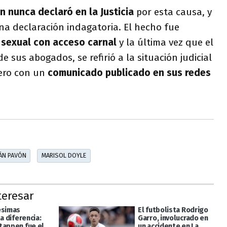
n nunca declaró en la Justicia
por esta causa, y
na declaración indagatoria. El hecho fue
sexual con acceso carnal
y la última vez que el
e sus abogados, se refirió a la situación judicial
ero con un
comunicado publicado en sus redes
IÁN PAVÓN
MARISOL DOYLE
teresar
ésimas
El futbolista Rodrigo
la diferencia:
Garro, involucrado en
tappen fue el
un accidente en La