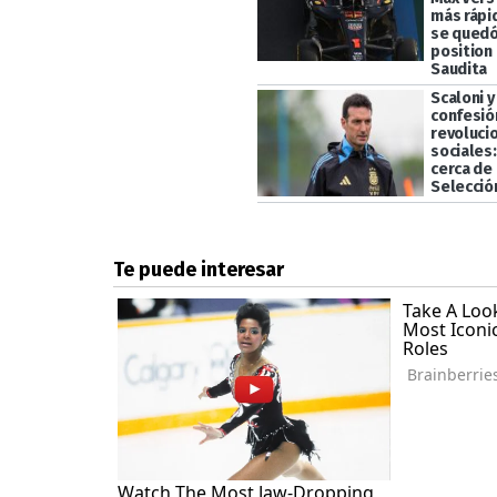
más rápi
se quedó
position 
Saudita
Scaloni y
confesió
revoluci
sociales
cerca de 
Selecció