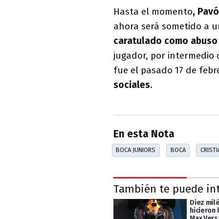
Hasta el momento
, Pavó
ahora será sometido a u
caratulado como abuso 
jugador, por intermedio d
fue el pasado 17 de febr
sociales
.
En esta Nota
BOCA JUNIORS
BOCA
CRIST
También te puede in
Diez mil
hicieron 
Max Vers