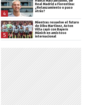
Franco Mastantuono, de
Real Madrid a Fiorentina:
¿Relanzamiento o paso
atrás?
4
Mientras resuelve el futuro
de Dibu Martínez, Aston
Villa cayó con Bayern
Múnich en amistoso
5
internacional