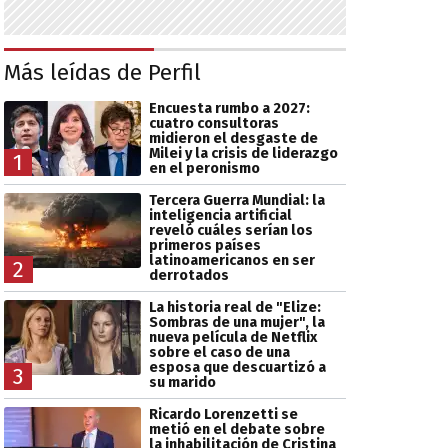
Más leídas de Perfil
Encuesta rumbo a 2027:
cuatro consultoras
midieron el desgaste de
Milei y la crisis de liderazgo
1
en el peronismo
Tercera Guerra Mundial: la
inteligencia artificial
reveló cuáles serían los
primeros países
latinoamericanos en ser
2
derrotados
La historia real de "Elize:
Sombras de una mujer", la
nueva película de Netflix
sobre el caso de una
esposa que descuartizó a
3
su marido
Ricardo Lorenzetti se
metió en el debate sobre
la inhabilitación de Cristina