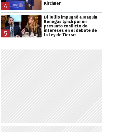
Kirchner
4
Di Tullio impugnó a Joaquín
Benegas Lynch por un
presunto conflicto de
intereses en el debate de
5
la Ley de Tierras