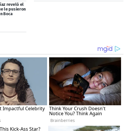
íaz reveló el
e le pusieron
en Boca