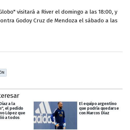
Globo" visitará a River el domingo a las 18:00, y
 contra Godoy Cruz de Mendoza el sábado a las
ÓN
teresar
íaz a la
El equipo argentino
n", el pedido
que podría quedarse
vo López que
con Marcos Díaz
ió a todos