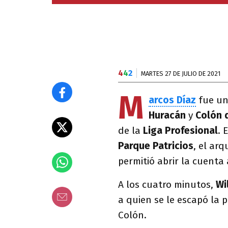
4
4
2
MARTES 27 DE JULIO DE 2021
M
arcos Díaz
fue un
Huracán
y
Colón 
de la
Liga Profesional
. 
Parque Patricios
, el ar
permitió abrir la cuenta
A los cuatro minutos,
Wi
a quien se le escapó la p
Colón.