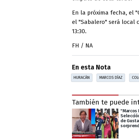
En la próxima fecha, el "
el "Sabalero" será local
13:30.
FH / NA
En esta Nota
HURACÁN
MARCOS DÍAZ
COL
También te puede in
"Marcos D
Selecció
de Gusta
sorprend