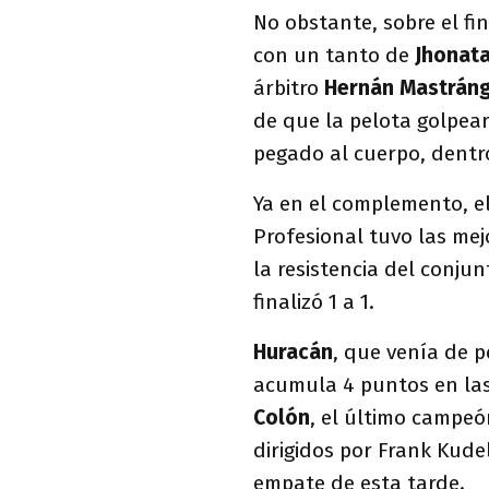
No obstante, sobre el fi
con un tanto de
Jhonat
árbitro
Hernán Mastrán
de que la pelota golpea
pegado al cuerpo, dentro
Ya en el complemento, e
Profesional tuvo las mej
la resistencia del conju
finalizó 1 a 1.
Huracán
, que venía de p
acumula 4 puntos en las
Colón
, el último campe
dirigidos por Frank Kude
empate de esta tarde.