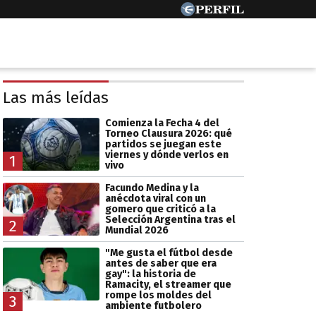
Las más leídas
Comienza la Fecha 4 del
Torneo Clausura 2026: qué
partidos se juegan este
viernes y dónde verlos en
1
vivo
Facundo Medina y la
anécdota viral con un
gomero que criticó a la
Selección Argentina tras el
2
Mundial 2026
"Me gusta el fútbol desde
antes de saber que era
gay": la historia de
Ramacity, el streamer que
rompe los moldes del
3
ambiente futbolero