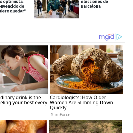
s optimista:
elecciones de
onvencido de
Barcelona
uiere quedar"