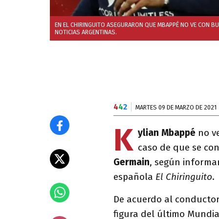
EN EL CHIRINGUITO ASEGURARON QUE MBAPPÉ NO VE CON BUE
NOTICIAS ARGENTINAS.
4
4
2
MARTES 09 DE MARZO DE 2021
K
ylian Mbappé
no ve
caso de que se con
Germain
, según informa
española
El Chiringuito
.
De acuerdo al conductor 
figura del último Mundial