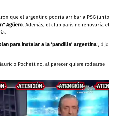
aron que el argentino podría arribar a PSG junto
un" Agüero
. Además, el club parisino renovaría el
ía.
an para instalar a la 'pandilla' argentina
", dijo
auricio Pochettino, al parecer quiere rodearse