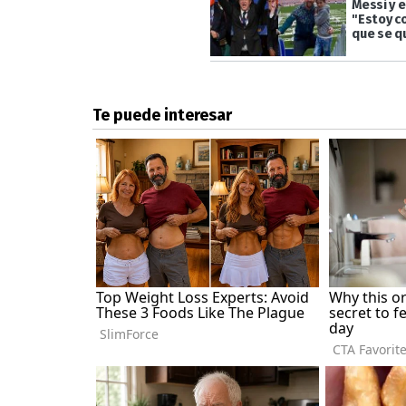
Messi y e
"Estoy c
que se q