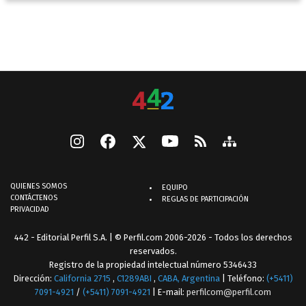
QUIENES SOMOS
EQUIPO
CONTÁCTENOS
REGLAS DE PARTICIPACIÓN
PRIVACIDAD
442 - Editorial Perfil S.A.
| © Perfil.com 2006-2026 - Todos los derechos
reservados.
Registro de la propiedad intelectual número 5346433
Dirección:
California 2715
,
C1289ABI
,
CABA, Argentina
| Teléfono:
(+5411)
7091-4921
/
(+5411) 7091-4921
| E-mail:
perfilcom@perfil.com