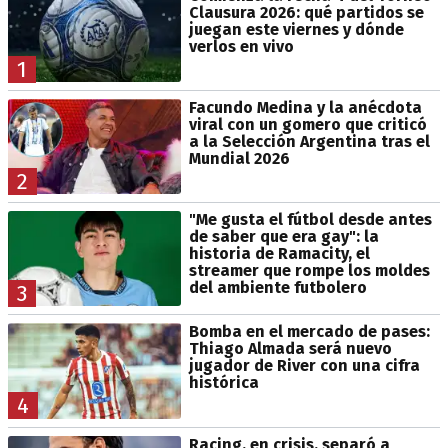
Clausura 2026: qué partidos se
juegan este viernes y dónde
verlos en vivo
1
Facundo Medina y la anécdota
viral con un gomero que criticó
a la Selección Argentina tras el
Mundial 2026
2
"Me gusta el fútbol desde antes
de saber que era gay": la
historia de Ramacity, el
streamer que rompe los moldes
del ambiente futbolero
3
Bomba en el mercado de pases:
Thiago Almada será nuevo
jugador de River con una cifra
histórica
4
Racing, en crisis, separó a