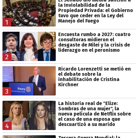
la Inviolabilidad de la
Propiedad Privada: el Gobierno
tuvo que ceder en la Ley del
Manejo del Fuego
1
Encuesta rumbo a 2027: cuatro
consultoras midieron el
desgaste de Milei y la crisis de
liderazgo en el peronismo
2
Ricardo Lorenzetti se metió en
el debate sobre la
inhabilitación de Cristina
Kirchner
3
La historia real de "Elize:
Sombras de una mujer", la
nueva película de Netflix sobre
el caso de una esposa que
descuartizó a su marido
4
Tercera Guerra Mundial: la