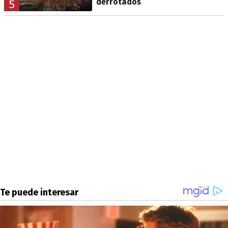
derrotados
5