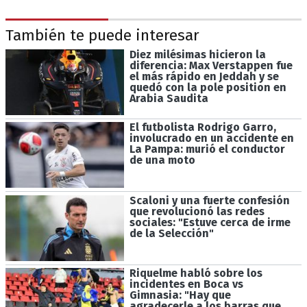
También te puede interesar
Diez milésimas hicieron la
diferencia: Max Verstappen fue
el más rápido en Jeddah y se
quedó con la pole position en
Arabia Saudita
El futbolista Rodrigo Garro,
involucrado en un accidente en
La Pampa: murió el conductor
de una moto
Scaloni y una fuerte confesión
que revolucionó las redes
sociales: "Estuve cerca de irme
de la Selección"
Riquelme habló sobre los
incidentes en Boca vs
Gimnasia: "Hay que
agradecerle a los barras que