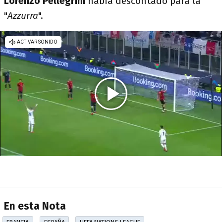
Lorenzo Pellegrini
había descontado para la
"
Azzurra
".
En esta Nota