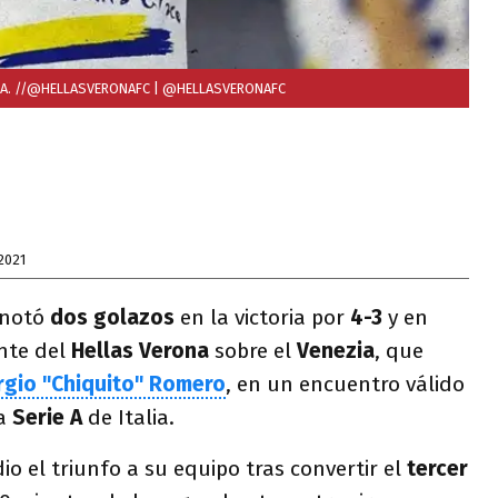
NA. //@HELLASVERONAFC
| @HELLASVERONAFC
2021
notó
dos golazos
en la victoria por
4-3
y en
nte del
Hellas Verona
sobre el
Venezia
, que
rgio "Chiquito" Romero
, en un encuentro válido
a
Serie A
de Italia.
io el triunfo a su equipo tras convertir el
tercer