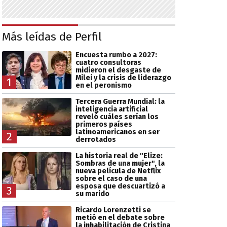
Más leídas de Perfil
Encuesta rumbo a 2027:
cuatro consultoras
midieron el desgaste de
Milei y la crisis de liderazgo
1
en el peronismo
Tercera Guerra Mundial: la
inteligencia artificial
reveló cuáles serían los
primeros países
latinoamericanos en ser
2
derrotados
La historia real de "Elize:
Sombras de una mujer", la
nueva película de Netflix
sobre el caso de una
esposa que descuartizó a
3
su marido
Ricardo Lorenzetti se
metió en el debate sobre
la inhabilitación de Cristina