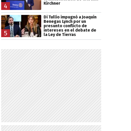
Kirchner
4
Di Tullio impugnó a Joaquín
Benegas Lynch por un
presunto conflicto de
intereses en el debate de
5
la Ley de Tierras