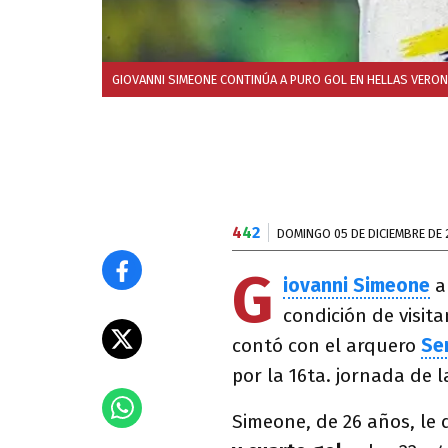
GIOVANNI SIMEONE CONTINÚA A PURO GOL EN HELLAS VERO
4
4
2
DOMINGO 05 DE DICIEMBRE DE 
G
iovanni Simeone
a
condición de visita
contó con el arquero
Se
por la 16ta. jornada de l
Simeone, de 26 años, le d