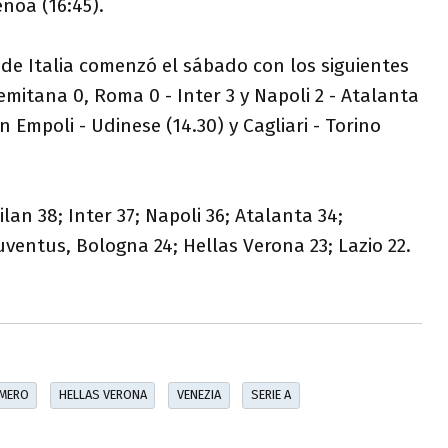
enoa (16:45).
a de Italia comenzó el sábado con los siguientes
emitana 0, Roma 0 - Inter 3 y Napoli 2 - Atalanta
on Empoli - Udinese (14.30) y Cagliari - Torino
ilan 38; Inter 37; Napoli 36; Atalanta 34;
uventus, Bologna 24; Hellas Verona 23; Lazio 22.
OMERO
HELLAS VERONA
VENEZIA
SERIE A