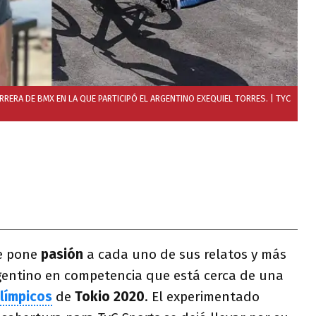
RERA DE BMX EN LA QUE PARTICIPÓ EL ARGENTINO EXEQUIEL TORRES.
| TYC
e pone
pasión
a cada uno de sus relatos y más
entino en competencia que está cerca de una
límpicos
de
Tokio 2020
. El experimentado