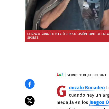
GONZALO BONADEO RELATÓ CON SU PASIÓN HABITUAL LA CAR
SPORTS
4
4
2
VIERNES 30 DE JULIO DE 2021
G
onzalo Bonadeo
l
cuando hay un arg
medalla en los
Juegos O