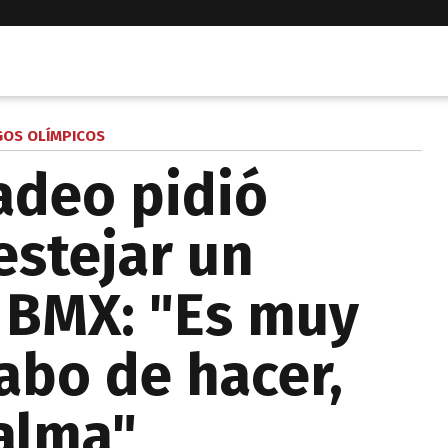
GOS OLÍMPICOS
adeo pidió
estejar un
 BMX: "Es muy
abo de hacer,
 alma"