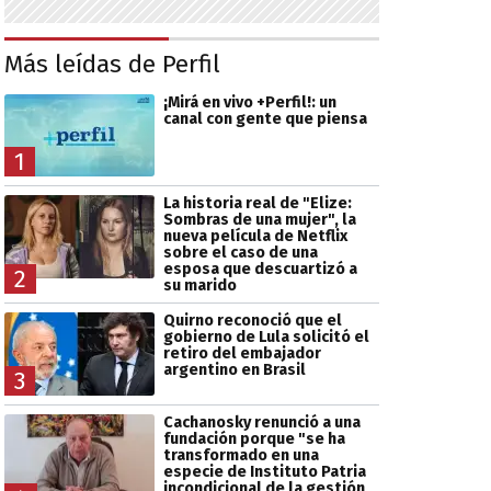
Más leídas de Perfil
¡Mirá en vivo +Perfil!: un
canal con gente que piensa
1
La historia real de "Elize:
Sombras de una mujer", la
nueva película de Netflix
sobre el caso de una
esposa que descuartizó a
2
su marido
Quirno reconoció que el
gobierno de Lula solicitó el
retiro del embajador
argentino en Brasil
3
Cachanosky renunció a una
fundación porque "se ha
transformado en una
especie de Instituto Patria
incondicional de la gestión