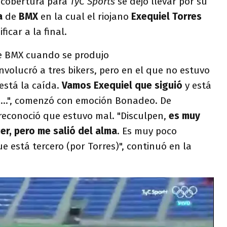
a cobertura para
TyC Sports
se dejó llevar por su
a
de
BMX
en la cual el riojano
Exequiel Torres
icar a la final.
de BMX cuando se produjo
nvolucró a tres bikers, pero en el que no estuvo
 está la caída.
Vamos Exequiel que siguió
y está
..", comenzó con emoción Bonadeo. De
 reconoció que estuvo mal. "Disculpen,
es muy
er, pero me salió del alma
. Es muy poco
e está tercero (por Torres)", continuó en la