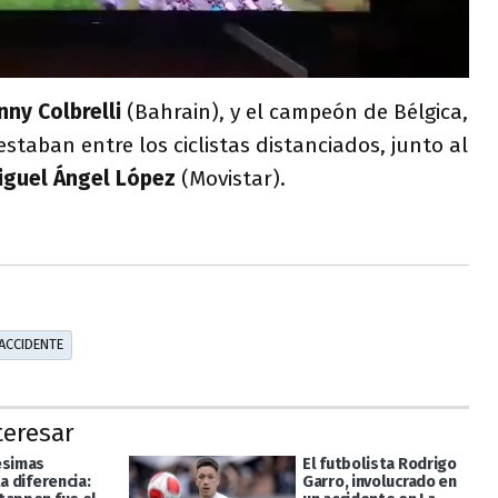
ny Colbrelli
(Bahrain), y el campeón de Bélgica,
staban entre los ciclistas distanciados, junto al
iguel Ángel López
(Movistar).
ACCIDENTE
teresar
ésimas
El futbolista Rodrigo
la diferencia:
Garro, involucrado en