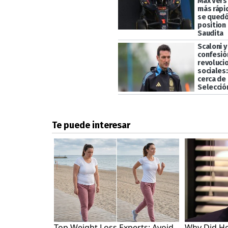
Max Vers
más rápi
se quedó
position 
Saudita
Scaloni y
confesió
revoluci
sociales
cerca de 
Selecció