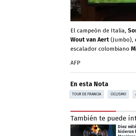
El campeón de Italia,
Son
Wout van Aert
(Jumbo), e
escalador colombiano
M
AFP
En esta Nota
TOUR DE FRANCIA
CICLISMO
También te puede in
Diez mil
hicieron 