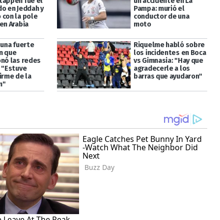
tappen fue el
un accidente en La
do en Jeddah y
Pampa: murió el
 con la pole
conductor de una
en Arabia
moto
 una fuerte
Riquelme habló sobre
n que
los incidentes en Boca
onó las redes
vs Gimnasia: "Hay que
: "Estuve
agradecerle a los
irme de la
barras que ayudaron"
n"