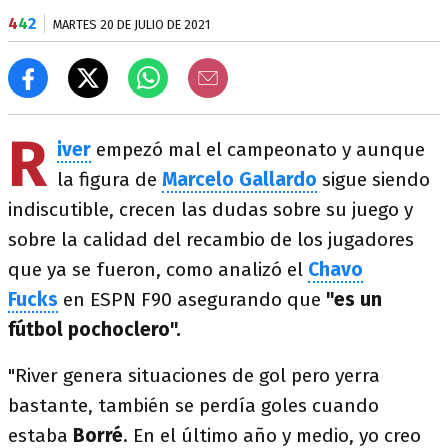
4
4
2
MARTES 20 DE JULIO DE 2021
R
iver
empezó mal el campeonato y aunque
la figura de
Marcelo Gallardo
sigue siendo
indiscutible, crecen las dudas sobre su juego y
sobre la calidad del recambio de los jugadores
que ya se fueron, como analizó el
Chavo
Fucks
en ESPN F90 asegurando que
"es un
fútbol pochoclero".
"River genera situaciones de gol pero yerra
bastante, también se perdía goles cuando
estaba
Borré
. En el último año y medio, yo creo