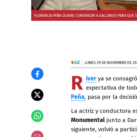
FLORENCIA PEÑA QUIERE CONVENCER A GALLARDO PARA QUE SI
4
4
2
LUNES 29 DE NOVIEMBRE DE 20
R
iver
ya se consagr
expectativa de todo
Peña
, pasa por la decis
La actriz y conductora e
Monumental
junto a Darí
siguiente, volvió a parti