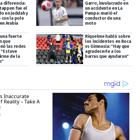
la diferencia:
Garro, involucrado en
tappen fue el
un accidente en La
do en Jeddah y
Pampa: murió el
 con la pole
conductor de una
en Arabia
moto
 una fuerte
Riquelme habló sobre
n que
los incidentes en Boca
onó las redes
vs Gimnasia: "Hay que
: "Estuve
agradecerle a los
irme de la
barras que ayudaron"
n"