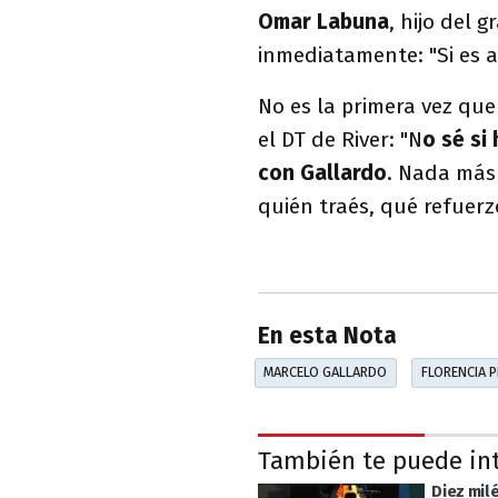
Omar Labuna
, hijo del 
inmediatamente: "Si es a
No es la primera vez que
el DT de River: "N
o sé si
con Gallardo
. Nada más
quién traés, qué refuerz
En esta Nota
MARCELO GALLARDO
FLORENCIA 
También te puede in
Diez mil