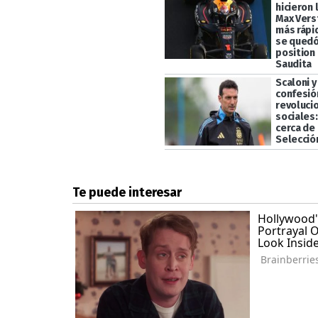
hicieron 
Max Vers
más rápi
se quedó
position 
Saudita
Scaloni y
confesió
revoluci
sociales
cerca de 
Selecció