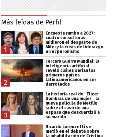
Más leídas de Perfil
Encuesta rumbo a 2027:
cuatro consultoras
midieron el desgaste de
Milei y la crisis de liderazgo
1
en el peronismo
Tercera Guerra Mundial: la
inteligencia artificial
reveló cuáles serían los
primeros países
latinoamericanos en ser
2
derrotados
La historia real de "Elize:
Sombras de una mujer", la
nueva película de Netflix
sobre el caso de una
esposa que descuartizó a
3
su marido
Ricardo Lorenzetti se
metió en el debate sobre
la inhabilitación de Cristina