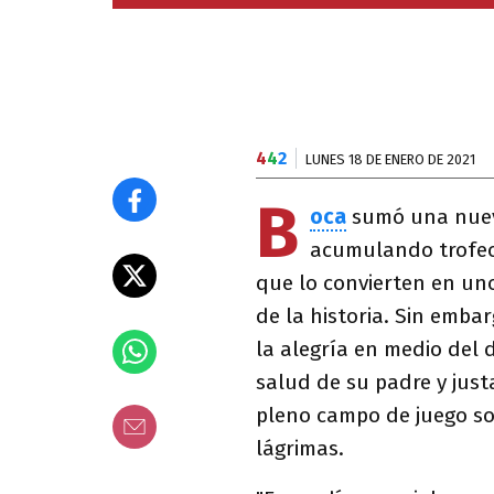
4
4
2
LUNES 18 DE ENERO DE 2021
B
oca
sumó una nueva
acumulando trofeos
que lo convierten en un
de la historia. Sin embar
la alegría en medio del d
salud de su padre y ju
pleno campo de juego sob
lágrimas.