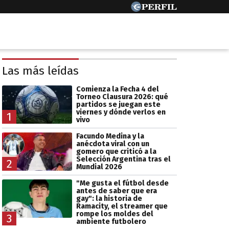
Las más leídas
Comienza la Fecha 4 del
Torneo Clausura 2026: qué
partidos se juegan este
viernes y dónde verlos en
1
vivo
Facundo Medina y la
anécdota viral con un
gomero que criticó a la
Selección Argentina tras el
2
Mundial 2026
"Me gusta el fútbol desde
antes de saber que era
gay": la historia de
Ramacity, el streamer que
rompe los moldes del
3
ambiente futbolero