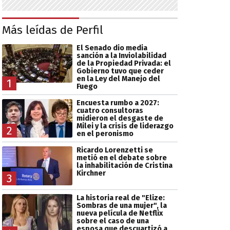
Más leídas de Perfil
El Senado dio media
sanción a la Inviolabilidad
de la Propiedad Privada: el
Gobierno tuvo que ceder
en la Ley del Manejo del
1
Fuego
Encuesta rumbo a 2027:
cuatro consultoras
midieron el desgaste de
Milei y la crisis de liderazgo
2
en el peronismo
Ricardo Lorenzetti se
metió en el debate sobre
la inhabilitación de Cristina
Kirchner
3
La historia real de "Elize:
Sombras de una mujer", la
nueva película de Netflix
sobre el caso de una
esposa que descuartizó a