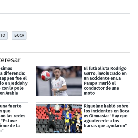
TTO
BOCA
teresar
ésimas
El futbolista Rodrigo
la diferencia:
Garro, involucrado en
tappen fue el
un accidente en La
do en Jeddah y
Pampa: murió el
 con la pole
conductor de una
en Arabia
moto
 una fuerte
Riquelme habló sobre
n que
los incidentes en Boca
onó las redes
vs Gimnasia: "Hay que
: "Estuve
agradecerle a los
irme de la
barras que ayudaron"
n"