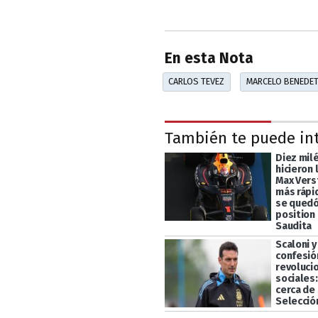
En esta Nota
CARLOS TEVEZ
MARCELO BENEDE
También te puede in
Diez mil
hicieron 
Max Vers
más rápi
se quedó
position 
Saudita
Scaloni y
confesió
revoluci
sociales
cerca de 
Selecció