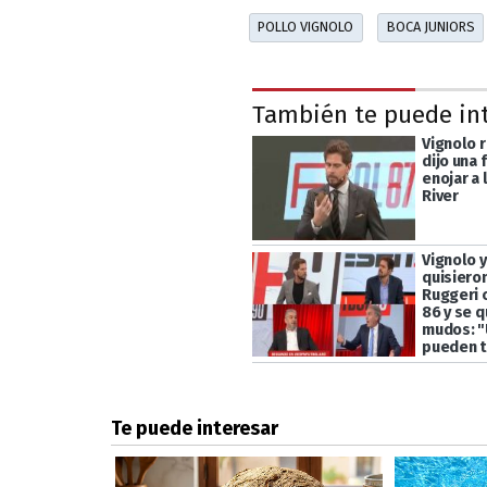
POLLO VIGNOLO
BOCA JUNIORS
También te puede in
Vignolo r
dijo una 
enojar a 
River
Vignolo y
quisieron
Ruggeri 
86 y se 
mudos: 
pueden t