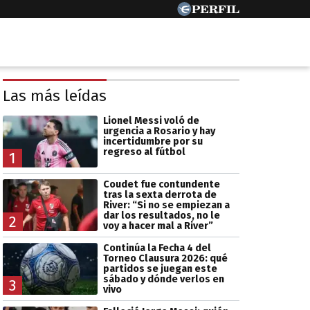
Las más leídas
Lionel Messi voló de
urgencia a Rosario y hay
incertidumbre por su
regreso al fútbol
1
Coudet fue contundente
tras la sexta derrota de
River: “Si no se empiezan a
dar los resultados, no le
2
voy a hacer mal a River”
Continúa la Fecha 4 del
Torneo Clausura 2026: qué
partidos se juegan este
sábado y dónde verlos en
3
vivo