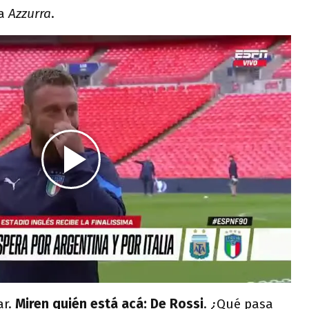
la
Azzurra
.
ar.
Miren quién está acá: De Rossi
. ¿Qué pasa