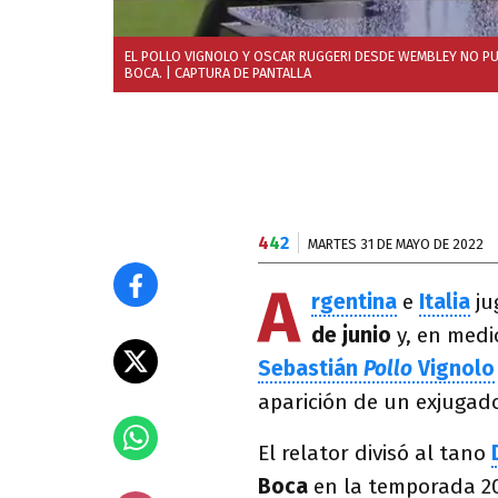
EL POLLO VIGNOLO Y OSCAR RUGGERI DESDE WEMBLEY NO P
BOCA.
| CAPTURA DE PANTALLA
4
4
2
MARTES 31 DE MAYO DE 2022
A
rgentina
e
Italia
ju
de junio
y, en medi
Sebastián
Pollo
Vignolo
aparición de un exjugad
El relator divisó al tano
Boca
en la temporada 2