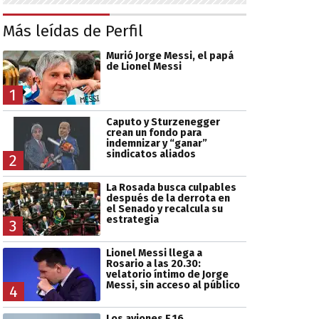
Más leídas de Perfil
Murió Jorge Messi, el papá
de Lionel Messi
1
Caputo y Sturzenegger
crean un fondo para
indemnizar y “ganar”
sindicatos aliados
2
La Rosada busca culpables
después de la derrota en
el Senado y recalcula su
estrategia
3
Lionel Messi llega a
Rosario a las 20.30:
velatorio íntimo de Jorge
Messi, sin acceso al público
4
Los aviones F 16