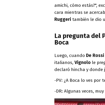
amichi, cómo estás?", ex
cara mientras se acerca
Ruggeri
también le dio 
La pregunta del P
Boca
Luego, cuando
De Ross
italianos,
Vignolo
le pr
declaró hincha y donde j
-PV: ¿A Boca lo ves por t
-DR: Algunas veces, muy