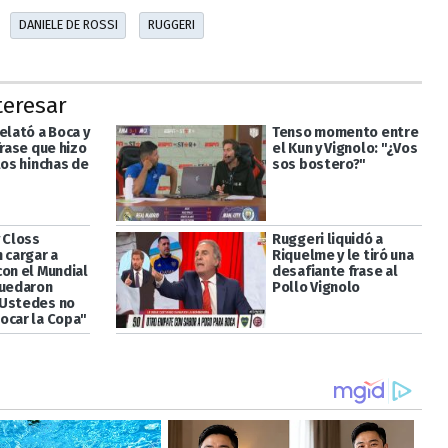
DANIELE DE ROSSI
RUGGERI
teresar
elató a Boca y
Tenso momento entre
frase que hizo
el Kun y Vignolo: "¿Vos
los hinchas de
sos bostero?"
 Closs
Ruggeri liquidó a
 cargar a
Riquelme y le tiró una
con el Mundial
desafiante frase al
quedaron
Pollo Vignolo
"Ustedes no
ocar la Copa"