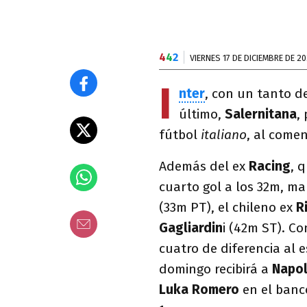
4
4
2
VIERNES 17 DE DICIEMBRE DE 20
I
nter
, con un tanto d
último,
Salernitana
,
fútbol
italiano
, al come
Además del ex
Racing
, 
cuarto gol a los 32m, m
(33m PT), el chileno ex
R
Gagliardin
i (42m ST). Co
cuatro de diferencia al e
domingo recibirá a
Napol
Luka Romero
en el banc