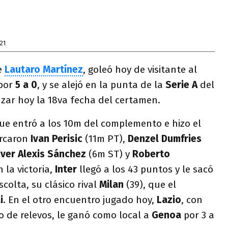
21
e
Lautaro Martínez
, goleó hoy de visitante al
 por
5 a 0
, y se alejó en la punta de la
Serie A
del
nzar hoy la 18va fecha del certamen.
que entró a los 10m del complemento e hizo el
arcaron
Ivan Perisic
(11m PT),
Denzel Dumfries
iver Alexis Sánchez
(6m ST) y
Roberto
n la victoria,
Inter
llegó a los 43 puntos y le sacó
scolta, su clásico rival
Milan
(39), que el
i
. En el otro encuentro jugado hoy,
Lazio
, con
o de relevos, le ganó como local a
Genoa
por 3 a