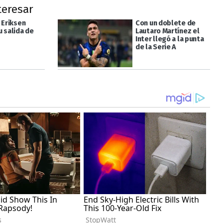
teresar
 Eriksen
Con un doblete de
u salida de
Lautaro Martínez el
Inter llegó a la punta
de la Serie A